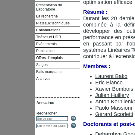
optimisation efficace
Présentation du
Laboratoire
Résumé :
La recherche
Durant les 20 dernièr
Plateaux techniques
combinée à la défin
Collaborations
développer des outi
performance en présenc
Thèses et HDR
en passant par l’o
Evénements
systèmes Linéaires Te
Publications
contribuer à l’exten
Offres d’emplois
Stages
Membres :
Faits marquants
Laurent Bako
Archives
Eric Blanco
Xavier Bombois
Julien Huillery
Anton Korniienk
Annuaires
Paolo Massioni
Rechercher
Gérard Scorletti
Doctorants et post-
Debarghya Gho