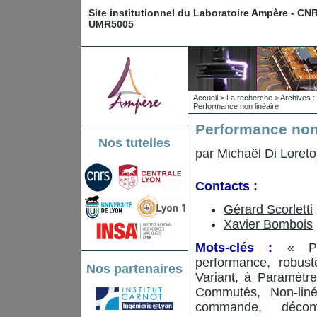
Site institutionnel du Laboratoire Ampère - CN
UMR5005
Accueil
>
La recherche
>
Archives : 
Performance non linéaire
Performance non 
Nos tutelles
par
Michaël Di Loreto
Contacts :
Gérard Scorletti
Xavier Bombois
Mots-clés :
« Per
performance, robus
Nos partenaires
Variant, à Paramètre
Commutés, Non-linéai
commande, déconvo