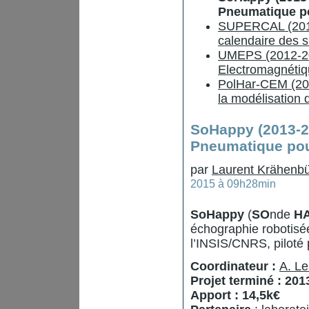
Pneumatique po
SUPERCAL (2011-
calendaire des 
UMEPS (2012-2014
Electromagnétiq
PolHar-CEM (201
la modélisation
SoHappy (2013-2
Pneumatique pour
par
Laurent Krähenbü
2015 à 09h28min
SoHappy
(
SO
nde
H
échographie robotisée
l’INSIS/CNRS, piloté
Coordinateur :
A. Le
Projet terminé : 201
Apport : 14,5k€