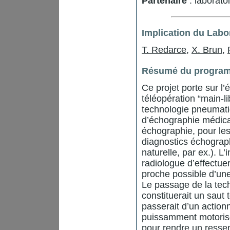
Partenaire
: laborato
Implication du Labo
T. Redarce
,
X. Brun
,
Résumé du program
Ce projet porte sur l
téléopération “main-li
technologie pneumati
d’échographie médical
échographie, pour les
diagnostics échograph
naturelle, par ex.). L
radiologue d’effectuer
proche possible d’un
Le passage de la tech
constituerait un saut 
passerait d’un action
puissamment motorisé,
pour rendre un ressent