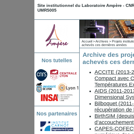
Site institutionnel du Laboratoire Ampère - CN
UMR5005
Accueil
>
Archives
>
Projets institu
achevés ces dernières années
Archive des proj
Nos tutelles
achevés ces der
ACCITE (2013-20
Compact avec Co
Températures E
AIDS (2011-2013)
Dimensional Sy
Bilboquet (2011-2
récupération de 
Nos partenaires
BirthSIM (depuis
d’accouchement
CAPES-COFECUB 