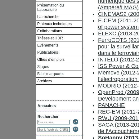
numérique des s
Présentation du
(Ampère/LMAG)
Laboratoire
CINEMAS2 (200
La recherche
E-CEM (2011-201
Plateaux techniques
of power system
Collaborations
ELEXC (2013-2
Thèses et HDR
FerroCOTS (2010
Evénements
pour la surveil
dans le ferroviai
Publications
INTELO (2012-20
Offres d’emplois
ISS Power & Con
Stages
Memove (2012-20
Faits marquants
l’électroporatio
Archives
MODRIO (2012-20
OpenProd (2009
Development an
PANACHE
Annuaires
REC-EM (2011-20
Rechercher
RWU (2009-201
SAGA (2013-2015
de l’Accouchem
SoHappy (2013-