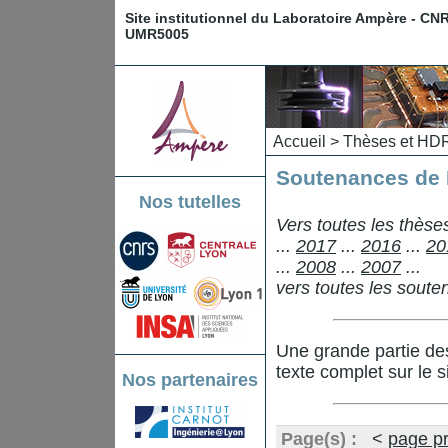
Site institutionnel du Laboratoire Ampère - CN
UMR5005
Accueil
>
Thèses et HD
Soutenances de
Nos tutelles
Vers toutes les thès
...
2017
...
2016
...
20
...
2008
...
2007
...
vers toutes les sout
Une grande partie de
texte complet sur le s
Nos partenaires
Page(s) :
<
page p