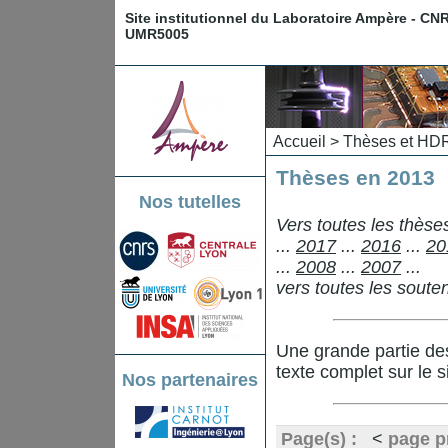
Site institutionnel du Laboratoire Ampère - CN
UMR5005
Accueil
>
Thèses et HD
Thèses en 2013
Nos tutelles
Vers toutes les thès
...
2017
...
2016
...
20
...
2008
...
2007
...
vers toutes les sout
Une grande partie de
texte complet sur le s
Nos partenaires
Page(s) :
<
page p