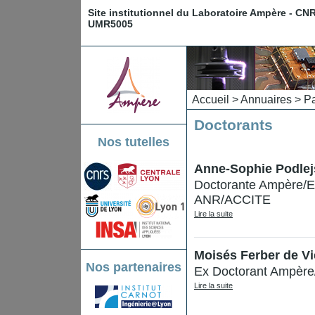
Site institutionnel du Laboratoire Ampère - CN
UMR5005
Accueil
>
Annuaires
>
Pa
Doctorants
Nos tutelles
Anne-Sophie Podlej
Doctorante Ampère/E
ANR/ACCITE
Lire la suite
Moisés Ferber de Vi
Nos partenaires
Ex Doctorant Ampère
Lire la suite