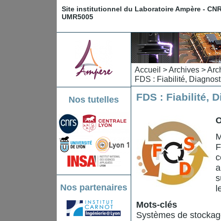
Site institutionnel du Laboratoire Ampère - CN
UMR5005
Accueil
>
Archives
>
Arc
FDS : Fiabilité, Diagnost
FDS : Fiabilité, 
Nos tutelles
O
M
F
c
a
s
Nos partenaires
l
Mots-clés
Systèmes de stockage