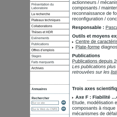
actionneurs / mécanis
Présentation du
composants / maintenan
Laboratoire
reconnaissance de fo
La recherche
reconfiguration / con
Plateaux techniques
Collaborations
Responsable :
Pasca
Thèses et HDR
Outils et moyens e
Evénements
Centre de caractéri
Publications
Plate-forme
diagnos
Offres d’emplois
Publications
Stages
Publications depuis 
Faits marquants
Les publications plu
Archives
retrouvées sur les
lis
Trois axes scientifi
Annuaires
Axe F : Fiabilité
Rechercher
Etude, modélisation 
composants à risque 
mécanismes de défail