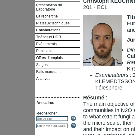
Christoph KEUCHN
Présentation du
201 - ECL
Laboratoire
La recherche
Tit
Fun
Plateaux techniques
and
Collaborations
Thèses et HDR
Ju
Evénements
Dir
Publications
Cat
Offres d’emplois
Ra
Stages
Kir
Faits marquants
Examinateurs
: 
Archives
KLEMEDTSSON L
Télesphore
Résumé
:
Annuaires
The main objective of 
communities in N2O em
Rechercher
to what extent fungi a
the micro scale, thei
and their impact on n