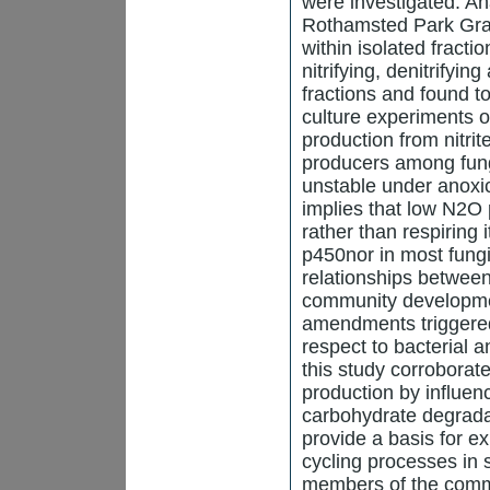
were investigated. Ana
Rothamsted Park Gras
within isolated fracti
nitrifying, denitrifyi
fractions and found t
culture experiments 
production from nitri
producers among fungi
unstable under anoxic
implies that low N2O 
rather than respiring 
p450nor in most fungi
relationships between
community development
amendments triggered
respect to bacterial a
this study corroborat
production by influen
carbohydrate degradat
provide a basis for ex
cycling processes in s
members of the commu