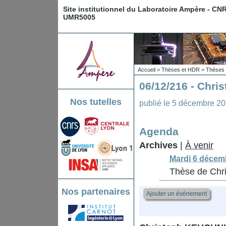
Site institutionnel du Laboratoire Ampère - CN
UMR5005
Accueil
>
Thèses et HDR
>
Thèses 
06/12/216 - Chr
Nos tutelles
publié le
5 décembre 2
Agenda
Archives
|
À venir
Mardi 6 décem
Thèse de Ch
Nos partenaires
Ajouter un événement