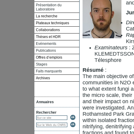
and
Présentation du
Laboratoire
Ju
La recherche
Dir
Plateaux techniques
Cat
Collaborations
Ra
Thèses et HDR
Kir
Evénements
Examinateurs
: 
Publications
KLEMEDTSSON L
Offres d’emplois
Télesphore
Stages
Résumé
:
Faits marquants
The main objective of 
Archives
communities in N2O em
to what extent fungi a
the micro scale, thei
and their impact on n
Annuaires
were investigated. Ana
Rechercher
Rothamsted Park Gras
within isolated fracti
nitrifying, denitrifyi
fractions and found t