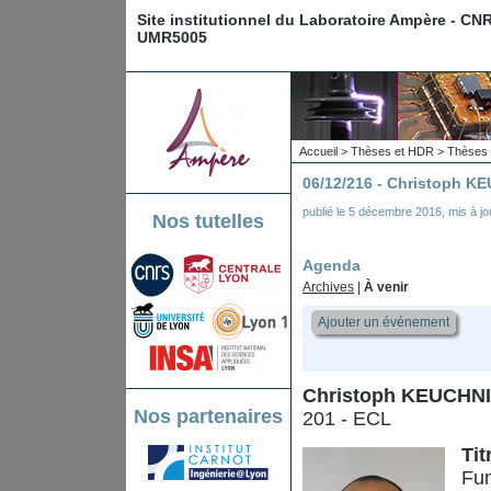
Site institutionnel du Laboratoire Ampère - CN
UMR5005
Accueil
>
Thèses et HDR
>
Thèses 
06/12/216 - Christoph 
publié le
5 décembre 2016
,
mis à jo
Nos tutelles
Agenda
Archives
|
À venir
Ajouter un événement
Christoph KEUCHN
Nos partenaires
201 - ECL
Tit
Fun