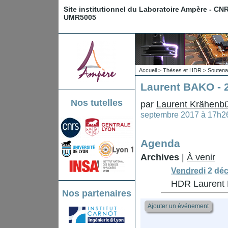
Site institutionnel du Laboratoire Ampère - CN
UMR5005
Accueil
>
Thèses et HDR
>
Souten
Laurent BAKO - 
Nos tutelles
par
Laurent Krähenbü
septembre 2017 à 17h2
Agenda
Archives
|
À venir
Vendredi 2 dé
HDR Laurent
Nos partenaires
Ajouter un événement