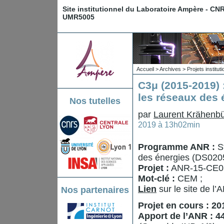
Site institutionnel du Laboratoire Ampère - CN
UMR5005
Accueil
>
Archives
>
Projets institu
C3μ (2015-2019) 
les réseaux des 
Nos tutelles
par
Laurent Krähenbü
2019 à 13h02min
Programme ANR :
S
des énergies (DS020
Projet :
ANR-15-CE0
Mot-clé :
CEM ;
Lien
sur le site de l’
Nos partenaires
Projet en cours : 2
Apport de l’ANR : 4