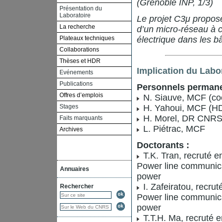
(Grenoble INP, 1/3)
Présentation du
Laboratoire
Le projet C3μ propose 
La recherche
d’un micro-réseau à co
Plateaux techniques
électrique dans les bâ
Collaborations
Thèses et HDR
Implication du Labo
Evénements
Publications
Personnels permane
Offres d’emplois
N. Siauve, MCF (coo
Stages
H. Yahoui, MCF (H
H. Morel, DR CNR
Faits marquants
L. Piétrac, MCF
Archives
Doctorants :
T.K. Tran, recruté e
Power line communica
Annuaires
power
I. Zafeiratou, recru
Rechercher
Power line communica
power
T.T.H. Ma, recruté 