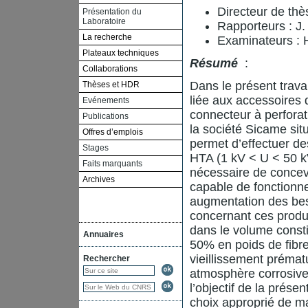
Directeur de th
Présentation du
Laboratoire
Rapporteurs : 
La recherche
Examinateurs :
Plateaux techniques
Résumé
:
Collaborations
Dans le présent trava
Thèses et HDR
liée aux accessoires 
Evénements
connecteur à perfora
Publications
la société Sicame si
Offres d’emplois
permet d’effectuer d
Stages
HTA (1 kV < U < 50 kV
Faits marquants
nécessaire de concev
Archives
capable de fonctionne
augmentation des besoi
concernant ces produi
dans le volume consti
Annuaires
50% en poids de fibr
vieillissement prémat
Rechercher
atmosphère corrosive (
l’objectif de la prése
choix approprié de m