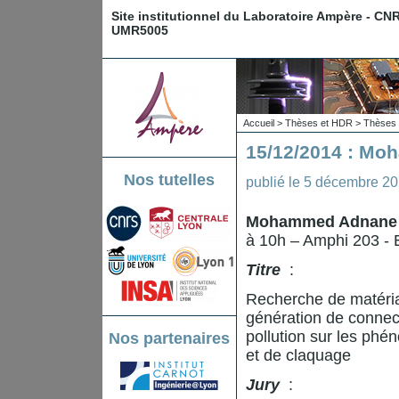
Site institutionnel du Laboratoire Ampère - CN
UMR5005
Accueil
>
Thèses et HDR
>
Thèses 
15/12/2014 : M
Nos tutelles
publié le
5 décembre 2
Mohammed Adnan
à 10h – Amphi 203 -
Titre
:
Recherche de matéria
génération de connect
pollution sur les ph
Nos partenaires
et de claquage
Jury
: