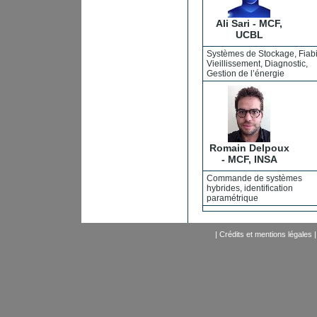
Ali Sari - MCF,
UCBL
Systèmes de Stockage, Fiabil
Vieillissement, Diagnostic,
Gestion de l’énergie
Romain Delpoux
- MCF, INSA
Commande de systèmes
hybrides, identification
paramétrique
|
Crédits et mentions légales