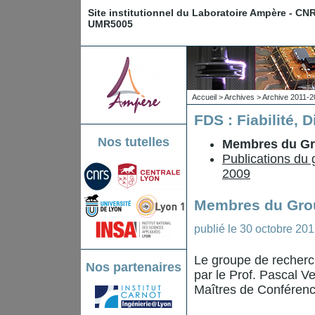
Site institutionnel du Laboratoire Ampère - CN
UMR5005
Accueil
>
Archives
>
Archive 2011-2
FDS : Fiabilité, 
Nos tutelles
Membres du G
Publications du
2009
Membres du Gro
publié le
30 octobre 20
Le groupe de recherch
Nos partenaires
par le Prof. Pascal V
Maîtres de Conférenc