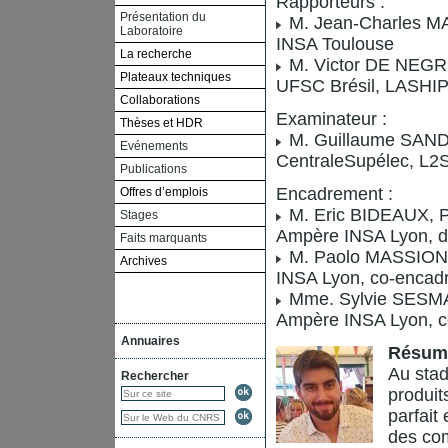
Rapporteurs :
Présentation du
M. Jean-Charles MA
Laboratoire
INSA Toulouse
La recherche
M. Victor DE NEGRI,
Plateaux techniques
UFSC Brésil, LASHI
Collaborations
Examinateur :
Thèses et HDR
M. Guillaume SANDO
Evénements
CentraleSupélec, L2
Publications
Encadrement :
Offres d’emplois
M. Eric BIDEAUX, Pr
Stages
Ampère INSA Lyon, di
Faits marquants
M. Paolo MASSIONI,
Archives
INSA Lyon, co-encad
Mme. Sylvie SESMAT
Ampère INSA Lyon, c
Annuaires
Résum
Au stad
Rechercher
produits
parfait
des co