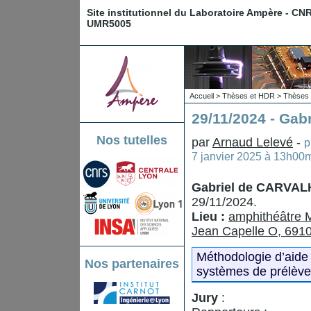
Site institutionnel du Laboratoire Ampère - CN
UMR5005
Accueil
>
Thèses et HDR
>
Thèses 
29/11/2024 - Ga
Nos tutelles
par
Arnaud Lelevé
-
p
7 janvier 2025 à 13h00
Gabriel de CARVA
29/11/2024.
Lieu :
amphithéâtre M
Jean Capelle O, 6910
Méthodologie d’aide 
Nos partenaires
systèmes de prélèvem
Jury
: