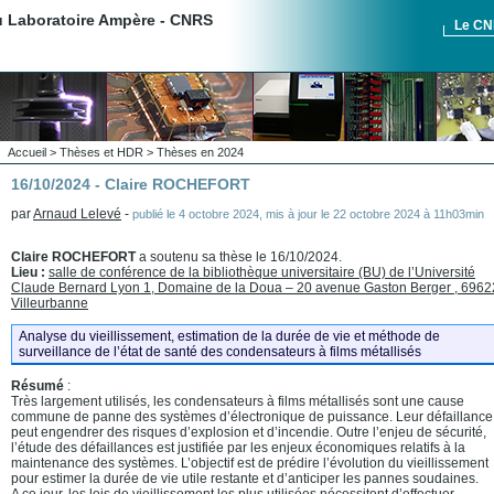
du Laboratoire Ampère - CNRS
Le C
Accueil
>
Thèses et HDR
>
Thèses en 2024
16/10/2024 - Claire ROCHEFORT
par
Arnaud Lelevé
-
publié le
4 octobre 2024
,
mis à jour le
22 octobre 2024 à 11h03min
Claire ROCHEFORT
a soutenu sa thèse le 16/10/2024.
Lieu :
salle de conférence de la bibliothèque universitaire (BU) de l’Université
Claude Bernard Lyon 1, Domaine de la Doua – 20 avenue Gaston Berger , 6962
Villeurbanne
Analyse du vieillissement, estimation de la durée de vie et méthode de
surveillance de l’état de santé des condensateurs à films métallisés
Résumé
:
Très largement utilisés, les condensateurs à films métallisés sont une cause
commune de panne des systèmes d’électronique de puissance. Leur défaillance
peut engendrer des risques d’explosion et d’incendie. Outre l’enjeu de sécurité,
l’étude des défaillances est justifiée par les enjeux économiques relatifs à la
maintenance des systèmes. L’objectif est de prédire l’évolution du vieillissement
pour estimer la durée de vie utile restante et d’anticiper les pannes soudaines.