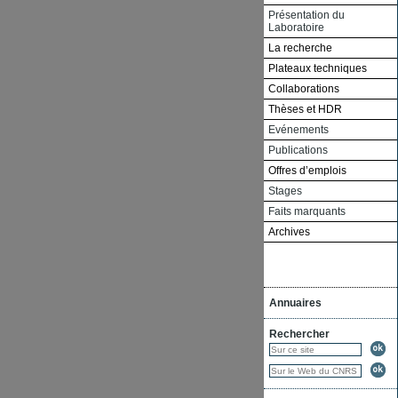
Présentation du
Laboratoire
La recherche
Plateaux techniques
Collaborations
Thèses et HDR
Evénements
Publications
Offres d’emplois
Stages
Faits marquants
Archives
Annuaires
Rechercher