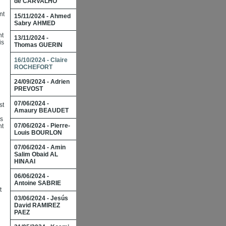
de CARVALHO
nt
15/11/2024 - Ahmed
Sabry AHMED
nt
13/11/2024 -
is
Thomas GUERIN
16/10/2024 - Claire
ROCHEFORT
24/09/2024 - Adrien
PREVOST
07/06/2024 -
st
Amaury BEAUDET
es
07/06/2024 - Pierre-
nt
Louis BOURLON
07/06/2024 - Amin
Salim Obaid AL
HINAAI
06/06/2024 -
Antoine SABRIE
t
03/06/2024 - Jesús
David RAMIREZ
PAEZ