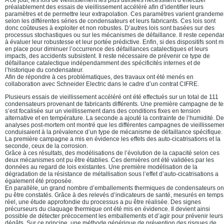
A ce jour, les lois de vieillissement les plus utilisées nécessitent d’effectuer
préalablement des essais de vieillissement accéléré afin d’identifier leurs
paramètres et de permettre leur extrapolation. Ces paramètres varient grandeme
selon les différentes séries de condensateurs et leurs fabricants. Ces lois sont
donc coûteuses à exploiter et non robustes. D’autres lois sont basées sur des
processus stochastiques ou sur les mécanismes de défaillance. Il reste cependa
à évaluer leur robustesse et leur portée prédictive. Enfin, si des dispositifs sont m
en place pour diminuer l’occurrence des défaillances catalectiques et leurs
impacts, des accidents subsistent. Il reste nécessaire de prévenir ce type de
défaillance catalectique indépendamment des spécificités internes et de
l’historique du condensateur.
Afin de répondre à ces problématiques, des travaux ont été menés en
collaboration avec Schneider Electric dans le cadre d’un contrat CIFRE.
Plusieurs essais de vieillissement accéléré ont été effectués sur un total de 111
condensateurs provenant de fabricants différents. Une première campagne de te
s’est focalisée sur un vieillissement dans des conditions fixes en tension
alternative et en température. La seconde a ajouté la contrainte de l’humidité. D
analyses post-mortem ont montré que les différentes campagnes de vieillisseme
conduisaient à la prévalence d’un type de mécanisme de défaillance spécifique.
La première campagne a mis en évidence les effets des auto-cicatrisations et la
seconde, ceux de la corrosion.
Grâce à ces résultats, des modélisations de l’évolution de la capacité selon ces
deux mécanismes ont pu être établies. Ces dernières ont été validées par les
données au regard de lois existantes. Une première modélisation de la
dégradation de la résistance de métallisation sous l’effet d’auto-cicatrisations a
également été proposée.
En parallèle, un grand nombre d’emballements thermiques de condensateurs on
pu être constatés. Grâce à des relevés d’indicateurs de santé, mesurés en temps
réel, une étude approfondie du processus a pu être réalisée. Des signes
précurseurs du claquage thermique ont été mis en évidence. Il devient ainsi
possible de détecter précocement les emballements et d’agir pour prévenir leurs
dégâts. Sur ce principe, une méthode générique de prévention des risques de