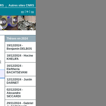
NRS
Autres sites CNRS
en
fr
no
Thèses en 2024
19/12/2024 -
Benjamin DELBOS
18/12/2024 - Hocine
KHELIFA
2
16/12/2024 -
Eleftheria
BACHTSEVANI
12/12/2024 - Justin
DARNET
02/12/2024 -
Alexandre
SICCARDI
29/11/2024 - Gabriel