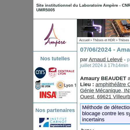
Site institutionnel du Laboratoire Ampère - CN
UMR5005
Accueil
>
Thèses et HDR
>
Thèses 
07/06/2024 - A
Nos tutelles
par
Arnaud Lelevé
-
p
juillet 2024 à 17h14min
Amaury BEAUDET
Lieu :
amphithéâtre 
Génie Mécanique, IN
Ouest, 69621 Villeur
Méthode de détection
Nos partenaires
blocage contre les s
incertains