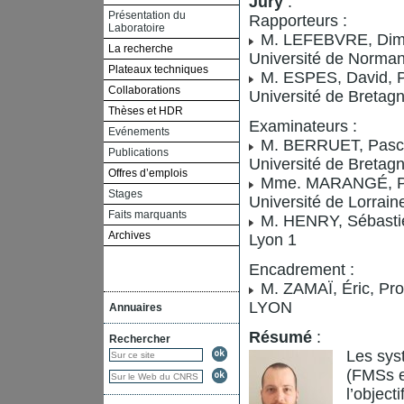
Jury
:
Présentation du
Rapporteurs :
Laboratoire
M. LEFEBVRE, Dimitr
La recherche
Université de Norma
Plateaux techniques
M. ESPES, David, Pr
Collaborations
Université de Bretag
Thèses et HDR
Examinateurs :
Evénements
M. BERRUET, Pascal,
Publications
Université de Bretag
Offres d’emplois
Mme. MARANGÉ, Pas
Stages
Université de Lorrain
Faits marquants
M. HENRY, Sébastie
Archives
Lyon 1
Encadrement :
M. ZAMAÏ, Éric, Pro
LYON
Annuaires
Résumé
:
Rechercher
Les sys
(FMSs e
l’object