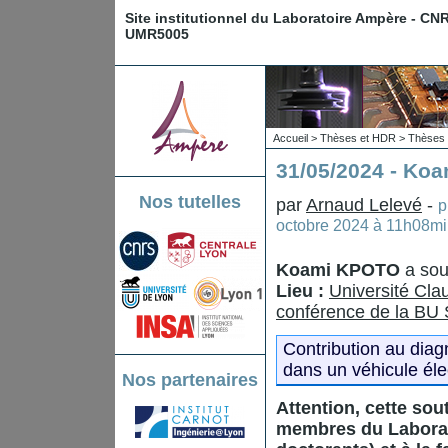
Site institutionnel du Laboratoire Ampère - CN
UMR5005
Accueil
>
Thèses et HDR
>
Thèses 
31/05/2024 - Ko
Nos tutelles
par
Arnaud Lelevé
-
p
octobre 2024 à 11h08m
Koami KPOTO
a sou
Lieu :
Université Cla
conférence de la BU 
Contribution au diag
dans un véhicule éle
Nos partenaires
Attention, cette so
membres du Labora