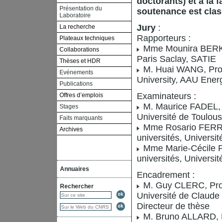
doctorants) et à la 
Présentation du
soutenance est clas
Laboratoire
Jury
:
La recherche
Rapporteurs :
Plateaux techniques
Mme Mounira BERKA
Collaborations
Paris Saclay, SATIE
Thèses et HDR
M. Huai WANG, Profe
Evénements
University, AAU Ener
Publications
Examinateurs :
Offres d’emplois
M. Maurice FADEL, P
Stages
Université de Toulou
Faits marquants
Mme Rosario FERRI
Archives
universités, Universi
Mme Marie-Cécile P
universités, Univer
Annuaires
Encadrement :
M. Guy CLERC, Prof
Rechercher
Université de Claude
Directeur de thèse
M. Bruno ALLARD, P