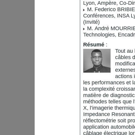
Lyon, Ampère, Co-Dire
M. Federico BRIB
Conférences, INSA L
(Invité)
M. André MOURRIER,
Technologies, Encadr
Résumé
:
Tout au 
câbles d
modifica
externes
actions 
les performances et l
la complexité croissa
matière de diagnostic
méthodes telles que l
X, l’imagerie thermiq
Impedance Resonant An
réflectométrie soit p
application automobile
câblage électrique lor