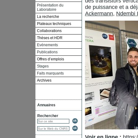
des transistors verti
Présentation du
de puissance et a déj
Laboratoire
Ackermann
,
Ndembi I
La recherche
Plateaux techniques
Collaborations
Thèses et HDR
Evénements
Publications
Offres d’emplois
Stages
Faits marquants
Archives
Annuaires
Rechercher
Voir en ligne :
https: