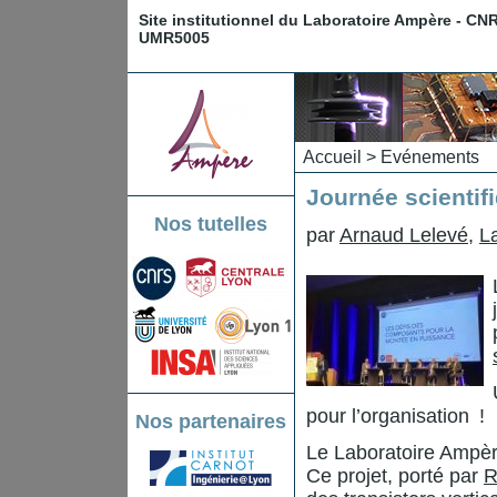
Site institutionnel du Laboratoire Ampère - CN
UMR5005
Accueil
>
Evénements
Journée scientif
Nos tutelles
par
Arnaud Lelevé
,
L
pour l’organisation !
Nos partenaires
Le Laboratoire Ampère
Ce projet, porté par
R