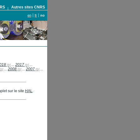
NRS
Autres sites CNRS
en
fr
no
018
...
2017
...
...
2008
...
2007
...
let sur le site
HAL
.