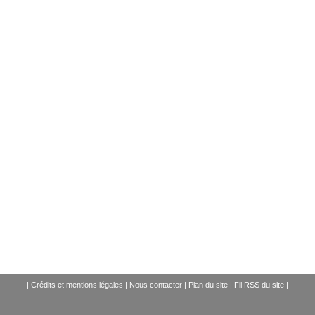
|
Crédits et mentions légales
|
Nous contacter
|
Plan du site
|
Fil RSS du site
|