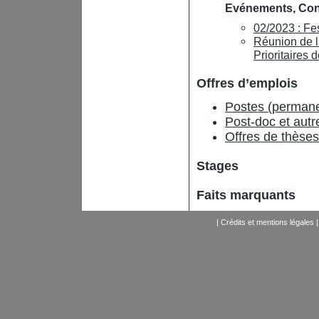
Evénements, Conf
02/2023 : Fes
Réunion de 
Prioritaires
Offres d’emplois
Postes (perman
Post-doc et aut
Offres de thèses
Stages
Faits marquants
|
Crédits et mentions légales