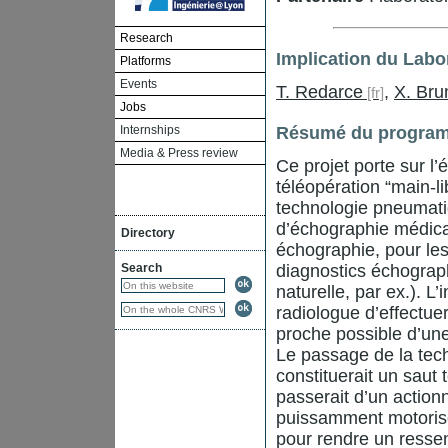
Research
Implication du Labo
Platforms
Events
T. Redarce
,
X. Bru
Jobs
Internships
Résumé du program
Media & Press review
Ce projet porte sur l
téléopération “main-li
technologie pneumati
d’échographie médical
Directory
échographie, pour les
Search
diagnostics échograph
naturelle, par ex.). L
radiologue d’effectuer
proche possible d’un
Le passage de la tech
constituerait un saut 
passerait d’un action
puissamment motorisé,
pour rendre un ressent