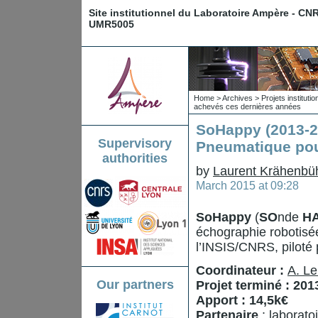
Site institutionnel du Laboratoire Ampère - CN
UMR5005
Home
>
Archives
>
Projets institut
achevés ces dernières années
SoHappy (2013-2
Supervisory
Pneumatique pour
authorities
by
Laurent Krähenbü
March 2015 at 09:28
SoHappy
(
SO
nde
H
échographie robotisée
l’INSIS/CNRS, piloté
Coordinateur :
A. Le
Our partners
Projet terminé : 201
Apport : 14,5k€
Partenaire
: laborato