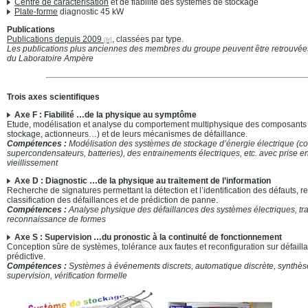
Centre de caractérisation
et de fiabilité des systèmes de stockage
Plate-forme
diagnostic 45 kW
Publications
Publications depuis 2009
, classées par type.
Les publications plus anciennes des membres du groupe peuvent être retrouvée
du Laboratoire Ampère
Trois axes scientifiques
Axe F : Fiabilité …de la physique au symptôme
Etude, modélisation et analyse du comportement multiphysique des composants 
stockage, actionneurs…) et de leurs mécanismes de défaillance.
Compétences :
Modélisation des systèmes de stockage d’énergie électrique (c
supercondensateurs, batteries), des entrainements électriques, etc. avec prise e
vieillissement
Axe D : Diagnostic …de la physique au traitement de l’information
Recherche de signatures permettant la détection et l’identification des défauts,
classification des défaillances et de prédiction de panne.
Compétences :
Analyse physique des défaillances des systèmes électriques, trai
reconnaissance de formes
Axe S : Supervision …du pronostic à la continuité de fonctionnement
Conception sûre de systèmes, tolérance aux fautes et reconfiguration sur défail
prédictive.
Compétences :
Systèmes à événements discrets, automatique discrète, synthès
supervision, vérification formelle