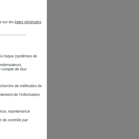
s sur les
listes générales
à risque (systèmes de
ondensateurs,
n compte de leur
 recherche de méthodes de
tement de l’information,
lance, maintenance
e de contrôle par