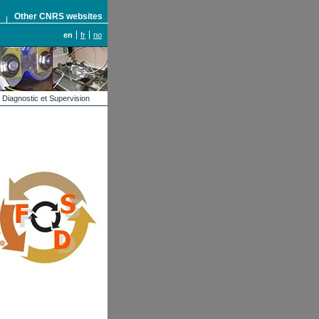
S
Other CNRS websites
en
fr
no
, Diagnostic et Supervision