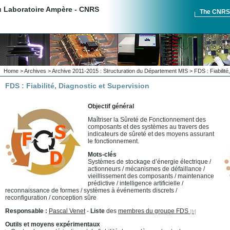
du Laboratoire Ampère - CNRS
The CNR
Home
>
Archives
>
Archive 2011-2015 : Structuration du Département MIS
> FDS : Fiabilité
FDS : Fiabilité, Diagnostic et Supervision
Objectif général
Maîtriser la Sûreté de Fonctionnement des
composants et des systèmes au travers des
indicateurs de sûreté et des moyens assurant
le fonctionnement.
Mots-clés
Systèmes de stockage d’énergie électrique /
actionneurs / mécanismes de défaillance /
vieillissement des composants / maintenance
prédictive / intelligence artificielle /
reconnaissance de formes / systèmes à événements discrets /
reconfiguration / conception sûre
Responsable :
Pascal Venet
-
Liste
des
membres du groupe FDS
Outils et moyens expérimentaux