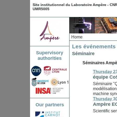
Site institutionnel du Laboratoire Ampère - CN
UMR5005
Home
Les événements 
Supervisory
Séminaire
authorities
Séminaires Ampè
Thursday 23
équipe C
Séminaire "Q
modélisation
machine sync
Thursday 30
Ampère E
Our partners
Scientific 