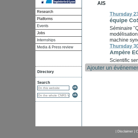
AIS
Research
Thursday 23
Platforms
équipe C
Events
Séminaire "Q
Jobs
modélisation
machine sync
Internships
Thursday 30
Media & Press review
Ampère E
Scientific 
Ajouter un événeme
Directory
Search
|
Disclaimer
|
C