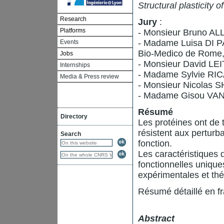
Structural plasticity 
Research
Jury
:
Platforms
- Monsieur Bruno ALL
- Madame Luisa DI PA
Events
Bio-Medico de Rome, 
Jobs
- Monsieur David LEI
Internships
- Madame Sylvie RIC
Media & Press review
- Monsieur Nicolas 
- Madame Gisou VAN
Résumé
Directory
Les protéines ont de 
résistent aux perturb
Search
fonction.
Les caractéristiques 
fonctionnelles uniqu
expérimentales et thé
Résumé détaillé en f
Abstract