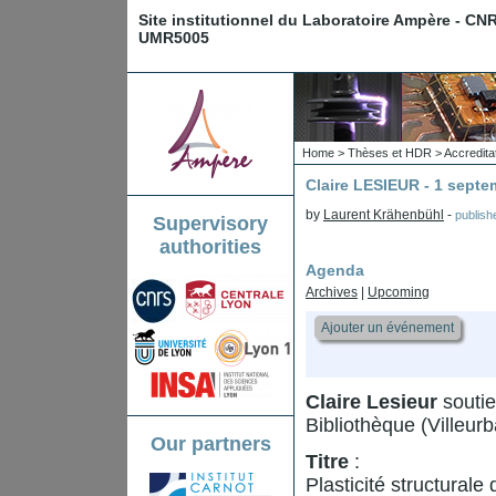
Site institutionnel du Laboratoire Ampère - CN
UMR5005
Home
>
Thèses et HDR
>
Accredita
Claire LESIEUR - 1 septe
by
Laurent Krähenbühl
-
publis
Supervisory
authorities
Agenda
Archives
|
Upcoming
Ajouter un événement
Claire Lesieur
soutie
Bibliothèque (Villeur
Our partners
Titre
:
Plasticité structurale