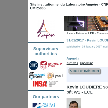
Site institutionnel du Laboratoire Ampère - CN
UMR5005
Home
>
Thèses et HDR
>
Thèses e
31/01/2017 - Kevin LOUD
published on
18 January 2017
,
upd
Supervisory
authorities
Agenda
Archives
|
Upcoming
Ajouter un événement
Kevin LOUDIERE
sou
bât W1 - ECL
Our partners