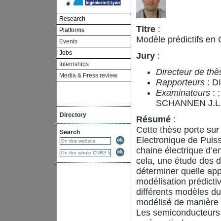
Research
Titre
:
Platforms
Modèle prédictifs en
Events
Jobs
Jury
:
Internships
Directeur de thè
Media & Press review
Rapporteurs
: D
Examinateurs
:
SCHANNEN J.L
Directory
Résumé
:
Cette thèse porte sur
Search
Electronique de Puiss
chaine électrique d’e
cela, une étude des 
déterminer quelle app
modélisation prédicti
différents modèles du
modélisé de manière c
Les semiconducteurs 