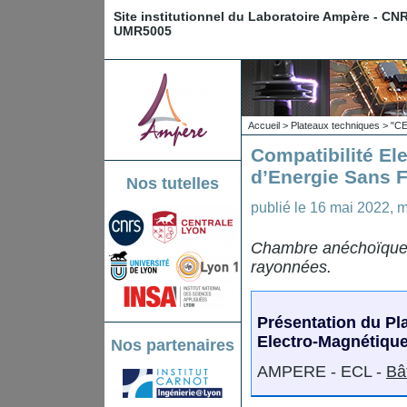
Site institutionnel du Laboratoire Ampère - CN
UMR5005
Accueil
>
Plateaux techniques
>
"CE
Compatibilité El
d’Energie Sans F
Nos tutelles
publié le
16 mai 2022
,
m
Chambre anéchoïque. 
rayonnées.
Présentation du Pl
Electro-Magnétique
Nos partenaires
AMPERE - ECL -
Bâ