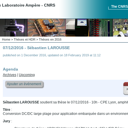
du Laboratoire Ampère - CNRS
The CNR
Home
>
Thèses et HDR
>
Thèses en 2016
07/12/2016 - Sébastien LAROUSSE
published on
1 December 2016
,
updated on
18 February 2019 at 11:12
Agenda
Archives
|
Upcoming
Ajouter un événement
i
Sébastien LAROUSSE
soutient sa thèse le 07/12/2016 - 10h - CPE Lyon, amph
Titre
:
Conversion DC/DC large plage pour application embarquée dans un environneme
Jury
: