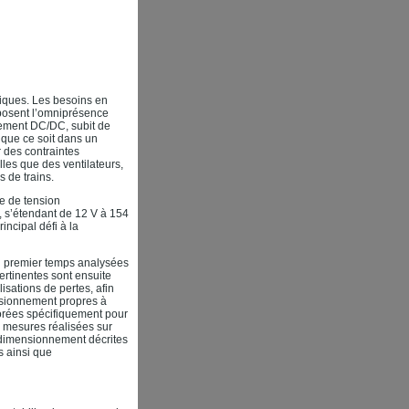
niques. Les besoins en
imposent l’omniprésence
rement DC/DC, subit de
 que ce soit dans un
r des contraintes
lles que des ventilateurs,
 de trains.
ge de tension
n, s’étendant de 12 V à 154
incipal défi à la
un premier temps analysées
ertinentes sont ensuite
sations de pertes, afin
ensionnement propres à
aborées spécifiquement pour
es mesures réalisées sur
e dimensionnement décrites
s ainsi que