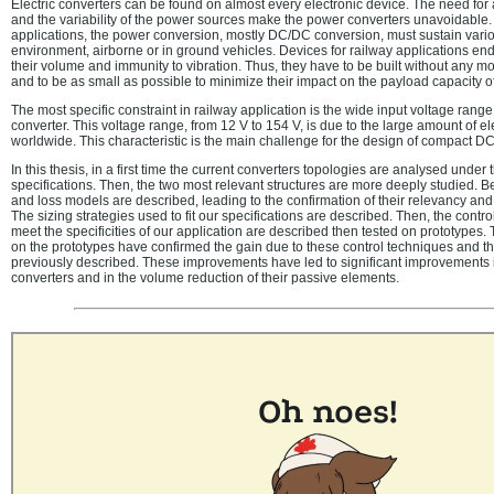
Electric converters can be found on almost every electronic device. The need for
and the variability of the power sources make the power converters unavoidable
applications, the power conversion, mostly DC/DC conversion, must sustain variou
environment, airborne or in ground vehicles. Devices for railway applications en
their volume and immunity to vibration. Thus, they have to be built without any mo
and to be as small as possible to minimize their impact on the payload capacity of 
The most specific constraint in railway application is the wide input voltage rang
converter. This voltage range, from 12 V to 154 V, is due to the large amount of el
worldwide. This characteristic is the main challenge for the design of compact D
In this thesis, in a first time the current converters topologies are analysed under
specifications. Then, the two most relevant structures are more deeply studied. 
and loss models are described, leading to the confirmation of their relevancy and t
The sizing strategies used to fit our specifications are described. Then, the contr
meet the specificities of our application are described then tested on prototyp
on the prototypes have confirmed the gain due to these control techniques and th
previously described. These improvements have led to significant improvements 
converters and in the volume reduction of their passive elements.