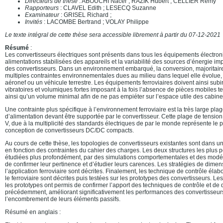
Directeurs de thèse
: ABOUCHI Nacer ; RAZIK Hubert ; CELLIER Rémy
Rapporteurs
: CLAVEL Edith ; LESECQ Suzanne
Examinateur
: GRISEL Richard ;
Invités
: LACOMBE Bertrand ; VOLAY Philippe
Le texte intégral de cette thèse sera accessible librement à partir du 07-12-2021
Résumé
:
Les convertisseurs électriques sont présents dans tous les équipements électro
alimentations stabilisées des appareils et la variabilité des sources d’énergie 
des convertisseurs. Dans un environnement embarqué, la conversion, majoritai
multiples contraintes environnementales dues au milieu dans lequel elle évolue,
aéronef ou un véhicule terrestre. Les équipements ferroviaires doivent ainsi subi
vibratoires et volumiques fortes imposant à la fois l’absence de pièces mobiles te
ainsi qu’un volume minimal afin de ne pas empiéter sur l’espace utile des cabines
Une contrainte plus spécifique à l’environnement ferroviaire est la très large pla
d’alimentation devant être supportée par le convertisseur. Cette plage de tensio
V, due à la multiplicité des standards électriques de par le monde représente le pr
conception de convertisseurs DC/DC compacts.
Au cours de cette thèse, les topologies de convertisseurs existantes sont dans 
en fonction des contraintes du cahier des charges. Les deux structures les plus p
étudiées plus profondément, par des simulations comportementales et des modéli
de confirmer leur pertinence et d’étudier leurs carences. Les stratégies de dim
l’application ferroviaire sont décrites. Finalement, les technique de contrôle él
le ferroviaire sont décrites puis testées sur les prototypes des convertisseurs. L
les prototypes ont permis de confirmer l’apport des techniques de contrôle et d
précédemment, améliorant significativement les performances des convertisseur
l’encombrement de leurs éléments passifs.
Résumé en anglais
: