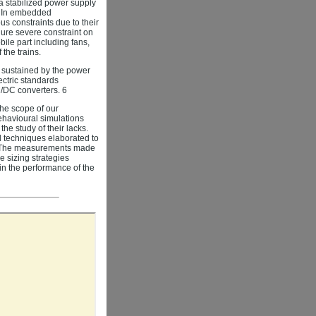
 a stabilized power supply
. In embedded
s constraints due to their
dure severe constraint on
bile part including fans,
the trains.
e sustained by the power
ectric standards
C/DC converters. 6
 the scope of our
Behavioural simulations
he study of their lacks.
ol techniques elaborated to
es. The measurements made
e sizing strategies
in the performance of the