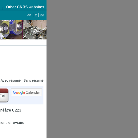
S
Other CNRS websites
en
fr
no
Avec résumé
|
Sans résumé
Cal
ithéâtre C223
nt ferroviaire