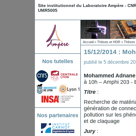
Site institutionnel du Laboratoire Ampère - CN
UMR5005
Accueil
>
Thèses et HDR
>
Thèses 
15/12/2014 : M
Nos tutelles
publié le
5 décembre 2
Mohammed Adnan
à 10h – Amphi 203 -
Titre
:
Recherche de matéria
génération de connect
pollution sur les ph
Nos partenaires
et de claquage
Jury
: