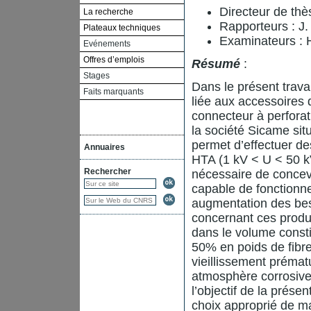
Directeur de th
La recherche
Rapporteurs : 
Plateaux techniques
Examinateurs :
Evénements
Offres d’emplois
Résumé
:
Stages
Dans le présent trava
Faits marquants
liée aux accessoires 
connecteur à perfora
la société Sicame si
permet d’effectuer d
Annuaires
HTA (1 kV < U < 50 kV
Rechercher
nécessaire de concev
capable de fonctionne
augmentation des besoi
concernant ces produi
dans le volume consti
50% en poids de fibr
vieillissement prémat
atmosphère corrosive (
l’objectif de la prése
choix approprié de m