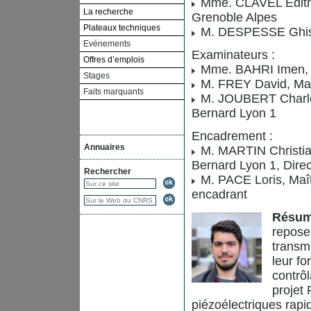
Mme. CLAVEL Edith, 
La recherche
Grenoble Alpes
Plateaux techniques
M. DESPESSE Ghisla
Evénements
Examinateurs :
Offres d’emplois
Mme. BAHRI Imen, M
Stages
M. FREY David, Mait
Faits marquants
M. JOUBERT Charles,
Bernard Lyon 1
Encadrement :
Annuaires
M. MARTIN Christian
Bernard Lyon 1, Dire
Rechercher
M. PACE Loris, Maît
encadrant
Résu
repose
transm
leur fo
contrôl
projet 
piézoélectriques rapi