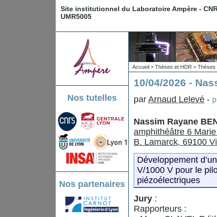
Site institutionnel du Laboratoire Ampère - CN
UMR5005
Accueil
>
Thèses et HDR
>
Thèses 
10/04/2026 - N
Nos tutelles
par
Arnaud Lelevé
-
p
Nassim Rayane B
amphithéâtre 6 Marie 
B. Lamarck, 69100 Vi
Développement d’un 
V/1000 V pour le pil
piézoélectriques
Nos partenaires
Jury
:
Rapporteurs :