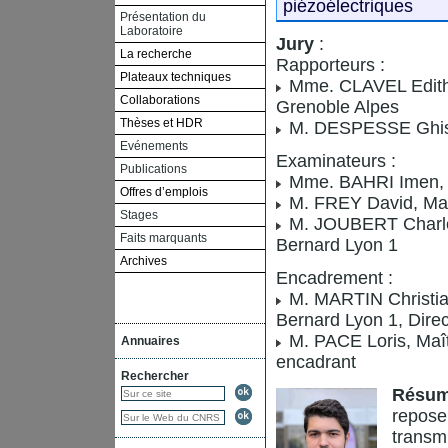
piézoélectriques
Présentation du
Laboratoire
Jury
:
La recherche
Rapporteurs :
Plateaux techniques
Mme. CLAVEL Edith, 
Collaborations
Grenoble Alpes
Thèses et HDR
M. DESPESSE Ghisla
Evénements
Examinateurs :
Publications
Mme. BAHRI Imen, M
Offres d’emplois
M. FREY David, Mait
Stages
M. JOUBERT Charles,
Faits marquants
Bernard Lyon 1
Archives
Encadrement :
M. MARTIN Christian
Bernard Lyon 1, Dire
M. PACE Loris, Maît
Annuaires
encadrant
Rechercher
Résu
repose
transm