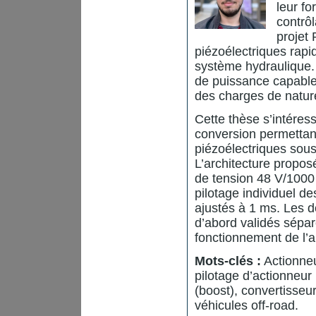
leur fo
contrôl
projet 
piézoélectriques rapi
système hydraulique. 
de puissance capable 
des charges de nature
Cette thèse s’intére
conversion permettant
piézoélectriques sous
L’architecture propos
de tension 48 V/1000
pilotage individuel 
ajustés à 1 ms. Les 
d’abord validés sépar
fonctionnement de l’a
Mots-clés :
Actionneu
pilotage d’actionneur
(boost), convertisseu
véhicules off-road.