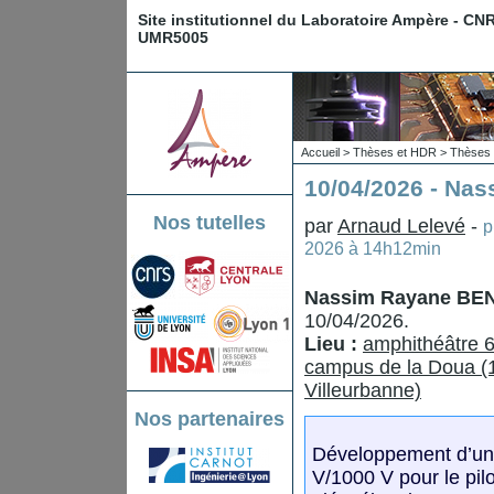
Site institutionnel du Laboratoire Ampère - CN
UMR5005
Accueil
>
Thèses et HDR
>
Thèses 
10/04/2026 - N
Nos tutelles
par
Arnaud Lelevé
-
p
2026 à 14h12min
Nassim Rayane B
10/04/2026.
Lieu :
amphithéâtre 6
campus de la Doua (1
Villeurbanne)
Nos partenaires
Développement d’un 
V/1000 V pour le pil