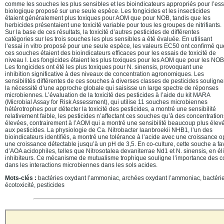
comme les souches les plus sensibles et les bioindicateurs appropriés pour l’ess
biologique proposé sur une seule espèce. Les fongicides et les insecticides
étaient généralement plus toxiques pour AOM que pour NOB, tandis que les
herbicides présentaient une toxicité variable pour tous les groupes de nitrifiants.
Sur la base de ces résultats, la toxicité d’autres pesticides de différentes
catégories sur les trois souches les plus sensibles a été évaluée. En utilisant
l’essai in vitro proposé pour une seule espèce, les valeurs EC50 ont confirmé qu
ces souches étaient des bioindicateurs efficaces pour les essais de toxicité de
niveau I. Les fongicides étaient les plus toxiques pour les AOM que pour les NOB
Les fongicides ont été les plus toxiques pour N. sinensis, provoquant une
inhibition significative à des niveaux de concentration agronomiques. Les
sensibilités différentes de ces souches à diverses classes de pesticides souligne
la nécessité d’une approche globale qui saisisse un large spectre de réponses
microbiennes. L’évaluation de la toxicité des pesticides à l’aide du kit MARA
(Microbial Assay for Risk Assessment), qui utilise 11 souches microbiennes
hétérotrophes pour détecter la toxicité des pesticides, a montré une sensibilité
relativement faible, les pesticides n’affectant ces souches qu’à des concentration
élevées, contrairement à l’AOM qui a montré une sensibilité beaucoup plus éleve
aux pesticides. La physiologie de Ca. Nitrobacter laanbroekii NHB1, l’un des
bioindicateurs identifiés, a montré une tolérance à l’acide avec une croissance 
une croissance détectable jusqu’à un pH de 3,5. En co-culture, cette souche a fav
d’AOA acidophiles, telles que Nitrosotalea devaniterrae Nd1 et N. sinensis, en éli
inhibiteurs. Ce mécanisme de mutualisme trophique souligne l’importance des c
dans les interactions microbiennes dans les sols acides.
Mots-clés :
bactéries oxydant l’ammoniac, archées oxydant l’ammoniac, bactéries 
écotoxicité, pesticides