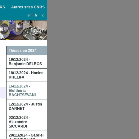
NRS
Autres sites CNRS
en
fr
no
Thèses en 2024
19/12/2024 -
Benjamin DELBOS
18/12/2024 - Hocine
KHELIFA
16/12/2024 -
Eleftheria
BACHTSEVANI
12/12/2024 - Justin
DARNET
02/12/2024 -
Alexandre
SICCARDI
29/11/2024 - Gabriel