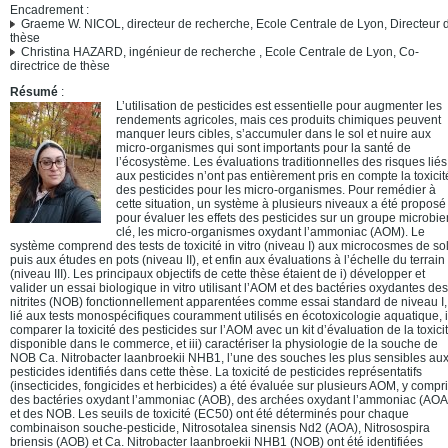
Encadrement :
Graeme W. NICOL, directeur de recherche, Ecole Centrale de Lyon, Directeur 
thèse
Christina HAZARD, ingénieur de recherche , Ecole Centrale de Lyon, Co-
directrice de thèse
Résumé
:
L’utilisation de pesticides est essentielle pour augmenter les
rendements agricoles, mais ces produits chimiques peuvent
manquer leurs cibles, s’accumuler dans le sol et nuire aux
micro-organismes qui sont importants pour la santé de
l’écosystème. Les évaluations traditionnelles des risques liés
aux pesticides n’ont pas entièrement pris en compte la toxicite
des pesticides pour les micro-organismes. Pour remédier à
cette situation, un système à plusieurs niveaux a été proposé
pour évaluer les effets des pesticides sur un groupe microbie
clé, les micro-organismes oxydant l’ammoniac (AOM). Le
système comprend des tests de toxicité in vitro (niveau I) aux microcosmes de so
puis aux études en pots (niveau II), et enfin aux évaluations à l’échelle du terrain
(niveau III). Les principaux objectifs de cette thèse étaient de i) développer et
valider un essai biologique in vitro utilisant l’AOM et des bactéries oxydantes des
nitrites (NOB) fonctionnellement apparentées comme essai standard de niveau I,
lié aux tests monospécifiques couramment utilisés en écotoxicologie aquatique, i
comparer la toxicité des pesticides sur l’AOM avec un kit d’évaluation de la toxicit
disponible dans le commerce, et iii) caractériser la physiologie de la souche de
NOB Ca. Nitrobacter laanbroekii NHB1, l’une des souches les plus sensibles au
pesticides identifiés dans cette thèse. La toxicité de pesticides représentatifs
(insecticides, fongicides et herbicides) a été évaluée sur plusieurs AOM, y compr
des bactéries oxydant l’ammoniac (AOB), des archées oxydant l’ammoniac (AOA
et des NOB. Les seuils de toxicité (EC50) ont été déterminés pour chaque
combinaison souche-pesticide, Nitrosotalea sinensis Nd2 (AOA), Nitrosospira
briensis (AOB) et Ca. Nitrobacter laanbroekii NHB1 (NOB) ont été identifiées