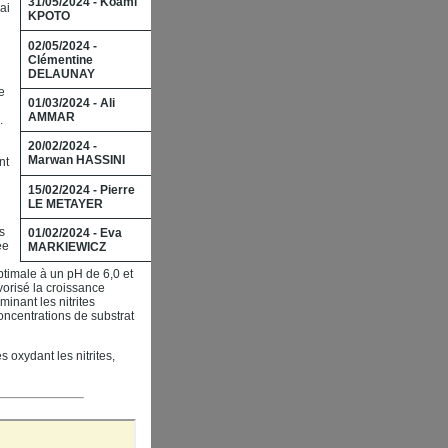
31/05/2024 - Koami
ai
KPOTO
02/05/2024 -
Clémentine
DELAUNAY
e
01/03/2024 - Ali
AMMAR
.
20/02/2024 -
Marwan HASSINI
nt
15/02/2024 - Pierre
LE METAYER
s
01/02/2024 - Eva
́e
MARKIEWICZ
optimale à un pH de 6,0 et
orisé la croissance
minant les nitrites
oncentrations de substrat
oxydant les nitrites,