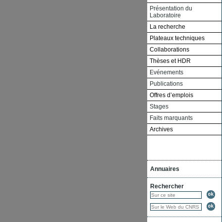
Présentation du
Laboratoire
La recherche
Plateaux techniques
Collaborations
Thèses et HDR
Evénements
Publications
Offres d’emplois
Stages
Faits marquants
Archives
Annuaires
Rechercher