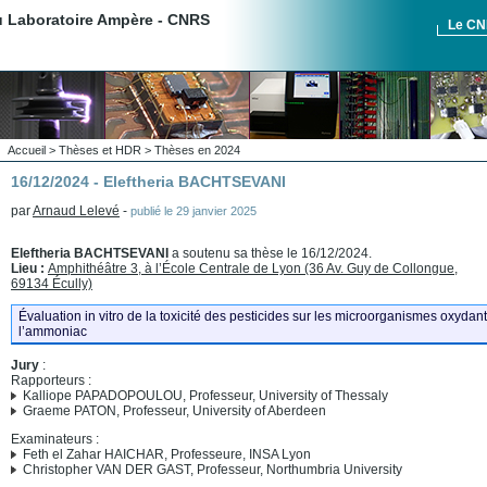
du Laboratoire Ampère - CNRS
Le C
Accueil
>
Thèses et HDR
>
Thèses en 2024
16/12/2024 - Eleftheria BACHTSEVANI
par
Arnaud Lelevé
-
publié le
29 janvier 2025
Eleftheria BACHTSEVANI
a soutenu sa thèse le 16/12/2024.
Lieu :
Amphithéâtre 3, à l’École Centrale de Lyon (36 Av. Guy de Collongue,
69134 Écully)
Évaluation in vitro de la toxicité des pesticides sur les microorganismes oxydant
l’ammoniac
Jury
:
Rapporteurs :
Kalliope PAPADOPOULOU, Professeur, University of Thessaly
Graeme PATON, Professeur, University of Aberdeen
Examinateurs :
Feth el Zahar HAICHAR, Professeure, INSA Lyon
Christopher VAN DER GAST, Professeur, Northumbria University