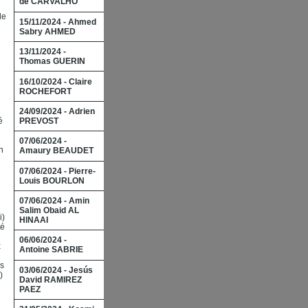
de CARVALHO
de
15/11/2024 - Ahmed
Sabry AHMED
13/11/2024 -
Thomas GUERIN
16/10/2024 - Claire
ROCHEFORT
24/09/2024 - Adrien
PREVOST
́
07/06/2024 -
n
Amaury BEAUDET
l
07/06/2024 - Pierre-
Louis BOURLON
07/06/2024 - Amin
Salim Obaid AL
i)
HINAAI
é
06/06/2024 -
x
Antoine SABRIE
is
03/06/2024 - Jesús
)
David RAMIREZ
PAEZ