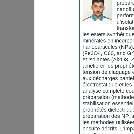
prépara
nanoflu
perform
d’isola
transf
les esters synthétique
minérales en incorpor
nanoparticules (NPs)
(Fe3O4, C60, and Gr)
et isolantes (Al2O3, 
améliorer les proprié
tension de claquage en
aux décharges partiel
électrostatique et le
analyse complète couv
préparation (méthode
stabilisation essenti
propriétés diélectriq
préparation des NP, a
les méthodes utilisées
ensuite décrits. L’imp