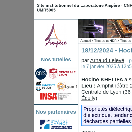
Site institutionnel du Laboratoire Ampère - CN
UMR5005
Accueil
>
Thèses et HDR
>
Thèses 
18/12/2024 - Ho
Nos tutelles
par
Arnaud Lelevé
-
p
le
7 janvier 2025 à 12h
Hocine KHELIFA
a s
Lieu :
Amphithéâtre 2
Centrale de Lyon (36
Écully)
Propriétés diélectriq
Nos partenaires
diélectrique, tendanc
décharges partielles