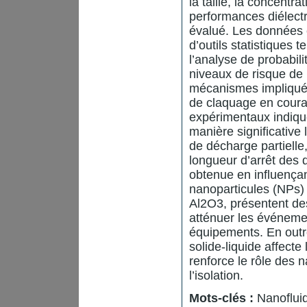
la taille, la concentra
performances diélect
évalué. Les données 
d’outils statistiques 
l’analyse de probabil
niveaux de risque de
mécanismes impliqués 
de claquage en courant
expérimentaux indiqu
manière significative 
de décharge partielle,
longueur d’arrêt des 
obtenue en influençan
nanoparticules (NPs) 
Al2O3, présentent des
atténuer les événemen
équipements. En outre
solide-liquide affect
renforce le rôle des n
l’isolation.
Mots-clés :
Nanofluid