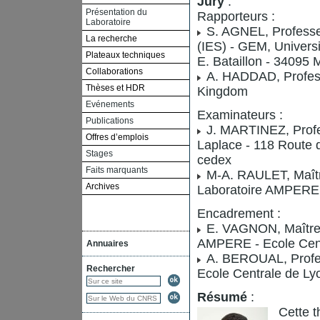
Jury
:
Présentation du
Rapporteurs :
Laboratoire
S. AGNEL, Professeu
La recherche
(IES) - GEM, Universi
Plateaux techniques
E. Bataillon - 34095 
Collaborations
A. HADDAD, Professe
Thèses et HDR
Kingdom
Evénements
Examinateurs :
Publications
J. MARTINEZ, Profes
Offres d’emplois
Laplace - 118 Route
Stages
cedex
Faits marquants
M-A. RAULET, Maît
Archives
Laboratoire AMPERE -
Encadrement :
E. VAGNON, Maître 
AMPERE - Ecole Cent
Annuaires
A. BEROUAL, Profe
Rechercher
Ecole Centrale de Ly
Résumé
:
Cette t