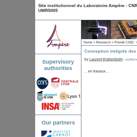
Site institutionnel du Laboratoire Ampère - CN
UMR5005
Home
>
Research
>
Priorité CISD 
Conception intégrée de
by
Laurent Krähenbühl
-
publis
Supervisory
authorities
... en travaux ...
Our partners