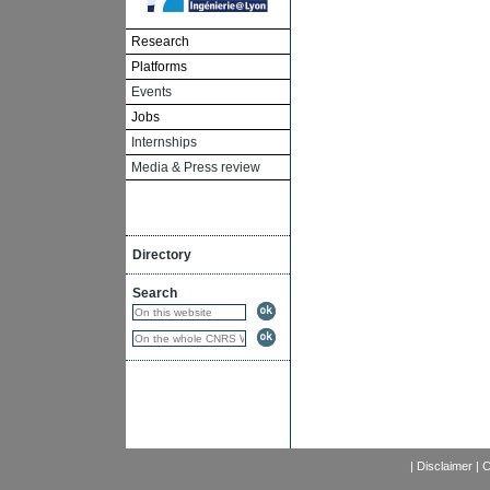
Research
Platforms
Events
Jobs
Internships
Media & Press review
Directory
Search
|
Disclaimer
|
C