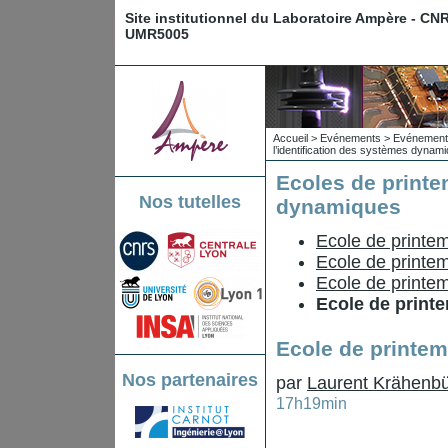
Site institutionnel du Laboratoire Ampère - CN
UMR5005
Accueil
>
Evénements
>
Evénements
l’identification des systèmes dynam
Ecoles de printe
Nos tutelles
dynamiques
Ecole de printe
Ecole de printe
Ecole de printe
Ecole de print
Ecole de printe
Nos partenaires
par
Laurent Krähenbü
17h19min